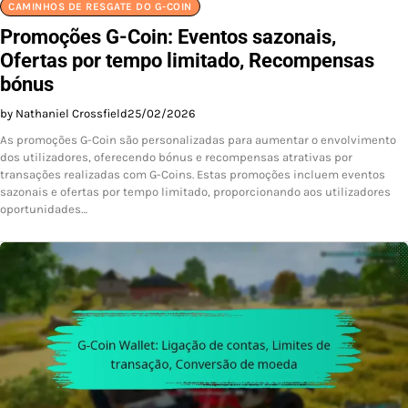
CAMINHOS DE RESGATE DO G-COIN
Promoções G-Coin: Eventos sazonais,
Ofertas por tempo limitado, Recompensas
bónus
by Nathaniel Crossfield
25/02/2026
As promoções G-Coin são personalizadas para aumentar o envolvimento
dos utilizadores, oferecendo bónus e recompensas atrativas por
transações realizadas com G-Coins. Estas promoções incluem eventos
sazonais e ofertas por tempo limitado, proporcionando aos utilizadores
oportunidades…