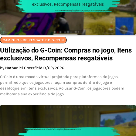
CAMINHOS DE RESGATE DO G-COIN
Utilização do G-Coin: Compras no jogo, Itens
exclusivos, Recompensas resgatáveis
by Nathaniel Crossfield
19/02/2026
G-Coin é uma moeda virtual projetada para plataformas de jogos,
permitindo que os jogadores façam compras dentro do jogo e
desbloqueiem itens exclusivos. Ao usar G-Coin, os jogadores podem
melhorar a sua experiência de jogo…