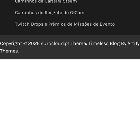
Caminhos da Carteira Steam
Caminhos de Resgate do G-Coin
Twitch Drops e Prémios de Missões de Evento
Copyright © 2026
eurocloud.pt
Theme: Timeless Blog By
Artify
Themes
.