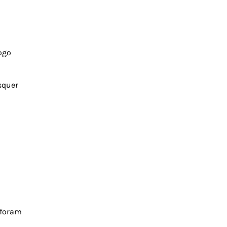
ogo
squer
 foram