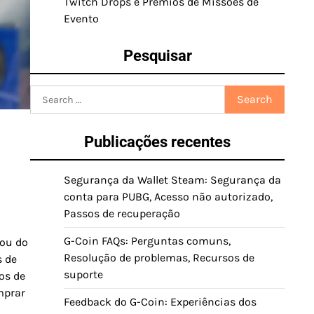
Twitch Drops e Prémios de Missões de
Evento
Pesquisar
Search
for:
Publicações recentes
Segurança da Wallet Steam: Segurança da
conta para PUBG, Acesso não autorizado,
Passos de recuperação
G-Coin FAQs: Perguntas comuns,
 ou do
Resolução de problemas, Recursos de
s de
suporte
os de
mprar
Feedback do G-Coin: Experiências dos