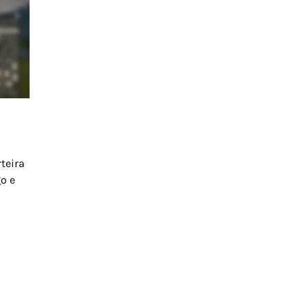
teira
o e