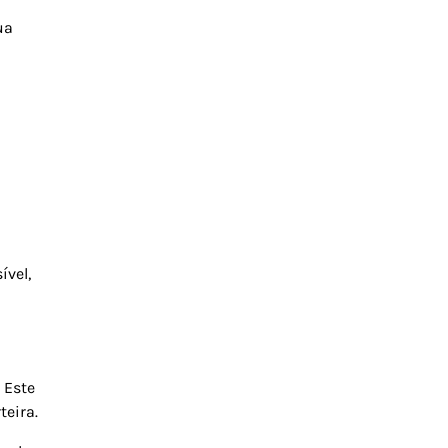
ua
ível,
 Este
teira.