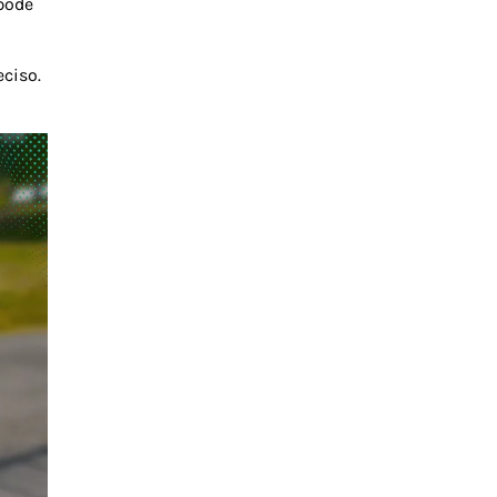
 pode
eciso.